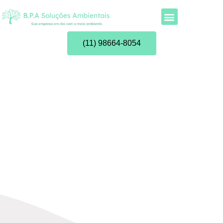
(11) 98664-8054
Análise de
Endotoxinas para
Hemodiálise e CME’s