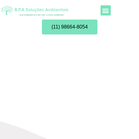
(11) 98664-8054
A relevância e a
obrigatoriedade do
Plano de
Gerenciamento de
Resíduos Sólidos