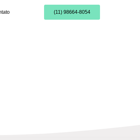
tato
(11) 98664-8054
o seu escritório!