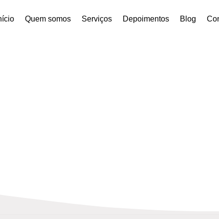
nício
Quem somos
Serviços
Depoimentos
Blog
Con
alisar a qualidade do ar n