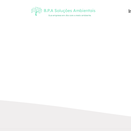
I
5 razões para an