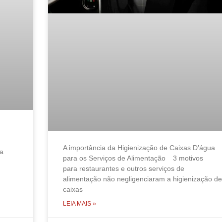
A importância da Higienização de Caixas D’água
na
para os Serviços de Alimentação 3 motivos
para restaurantes e outros serviços de
alimentação não negligenciaram a higienização de
caixas
LEIA MAIS »