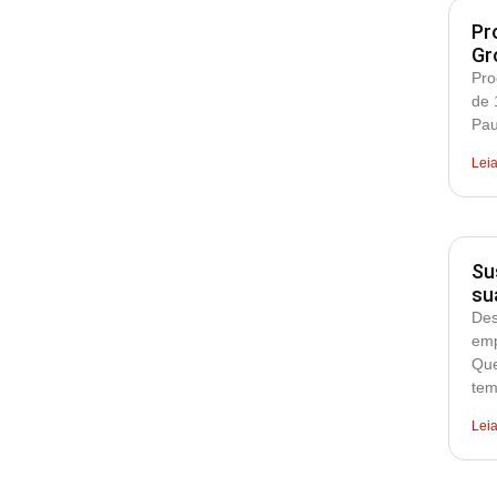
Pr
Gr
Pro
de 
Pau
Lei
Su
su
Des
emp
Que
tem
Lei