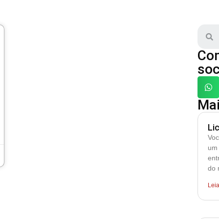
Com
soc
Mai
Li
Voc
um 
ent
do 
Lei