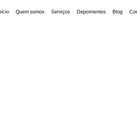
nício
Quem somos
Serviços
Depoimentos
Blog
Con
 | BPA Soluções Ambie