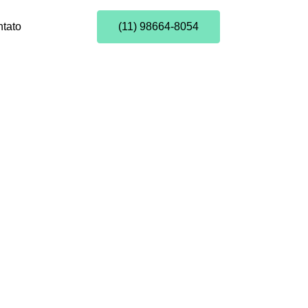
tato
(11) 98664-8054
ntais