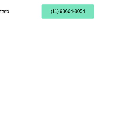
tato
(11) 98664-8054
ntais