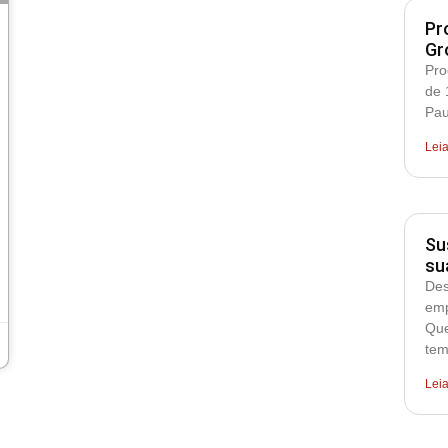
Pr
Gr
Pro
de 
Pau
Lei
Su
su
Des
emp
Que
tem
Lei