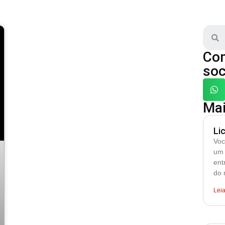
Com
soc
Mai
Li
Voc
um 
ent
do 
Lei