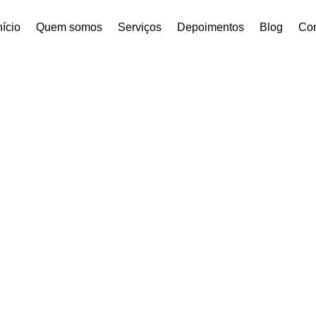
nício
Quem somos
Serviços
Depoimentos
Blog
Con
 | BPA Soluções Ambie