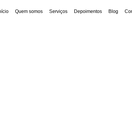
nício
Quem somos
Serviços
Depoimentos
Blog
Con
 | BPA Soluções Ambie