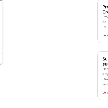
Pr
Gr
Pro
de 
Pau
Lei
Su
su
Des
emp
Que
tem
Lei