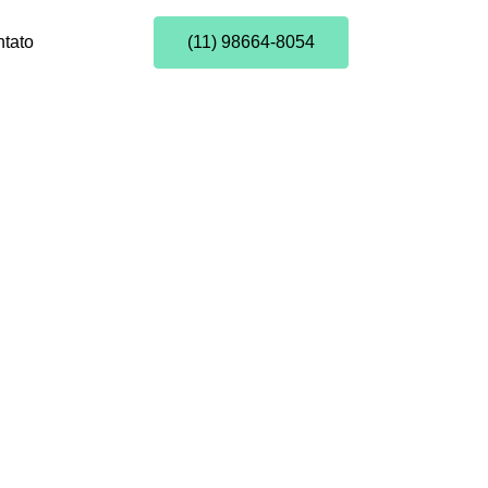
tato
(11) 98664-8054
ntais