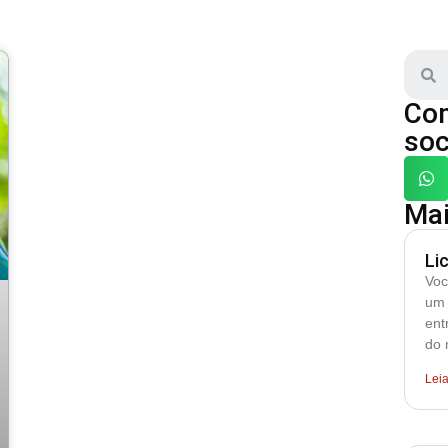
Com
soc
Mai
Li
Voc
um 
ent
do 
Lei