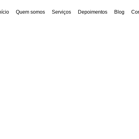
nício
Quem somos
Serviços
Depoimentos
Blog
Con
 | BPA Soluções Ambie