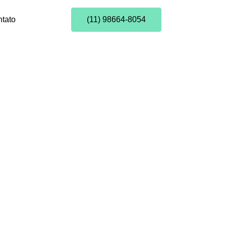
tato
(11) 98664-8054
ntais