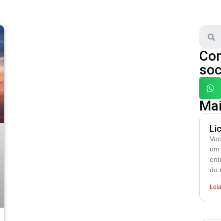
Com
soc
Mai
Li
Voc
um 
ent
do 
Lei