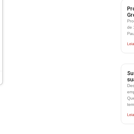
Pr
Gr
Pro
de 
Pau
Lei
Su
su
Des
emp
Que
tem
Lei